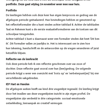
portfolio. Deze gaat vrijdag 14 november weer mee naar huis.
Portfolio
De leerlingen hebben ook deze keer hun eigen leerproces en gedrag van de
afgelopen periode geëvalueerd. Hun bevindingen hebben ze genoteerd op
het reflectieformulier die u kunt vinden achter tabblad 8. Achter de tabbladen
Taal en Rekenen kunt u de eerste evaluatieformulieren van de toetsen van dit
schooljaar terugvinden.
Achter tabblad 1 kunt u daarnaast weer een formulier vinden dat heet 'Dit ben
ik'. Dit formulier vullen ze jaarlijks in. Het is interessant om te zien hoe
hun tekening, handschrift en de antwoorden op de vragen veranderen of juist
hetzelfde blijven.
Reflectie van de leerkracht
Ook deze periode heb ik een reflectie geschreven over uw zoon of
dochter. Deze reflectie gaat vooral over hun (leer)gedrag. De volgende
periode krijgt u weer een overzicht met 'trots op' en 'verbeterpunt(en)' bij vier
verschillende vakgebieden.
IEP Hart en Handen
De afgelopen weken heeft uw kind drie vragenlijst ingevuld. De leerling krijgt
door het invullen van deze vragenlijsten inzicht in zijn eigen profiel. De
vragenlijsten zijn verdeeld in drie categorieën: sociaal-emotionele
ontwikkeling, leeraanpak en creatief vermogen