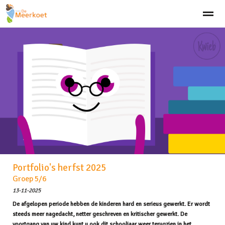
Welkom
Visie
Aanmelden
Team
Schooltijden
Klach
Home
Bellen
Zoeken
Nieuws
Ag
Portfolio's herfst 2025
Groep 5/6
13-11-2025
De afgelopen periode hebben de kinderen hard en serieus gewerkt. Er wordt
steeds meer nagedacht, netter geschreven en kritischer gewerkt. De
voortgang van uw kind kunt u ook dit schooljaar weer terugzien in het