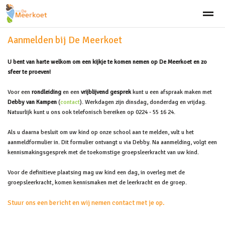
Aanmelden bij De Meerkoet
Welkom
Visie
Aanmelden
Team
Schooltijden
Klach
U bent van harte welkom om een kijkje te komen nemen op De Meerkoet en zo
sfeer te proeven!
Home
Bellen
Zoeken
Nieuws
Ag
Voor een
rondleiding
en een
vrijblijvend gesprek
kunt u een afspraak maken met
Debby van Kampen
(
contact
). Werkdagen zijn dinsdag, donderdag en vrijdag.
Natuurlijk kunt u ons ook telefonisch bereiken op 0224 - 55 16 24.
Als u daarna besluit om uw kind op onze school aan te melden, vult u het
aanmeldformulier in. Dit formulier ontvangt u via Debby. Na aanmelding, volgt een
kennismakingsgesprek met de toekomstige groepsleerkracht van uw kind.
Voor de definitieve plaatsing mag uw kind een dag, in overleg met de
groepsleerkracht, komen kennismaken met de leerkracht en de groep.
Stuur ons een bericht en wij nemen contact met je op.