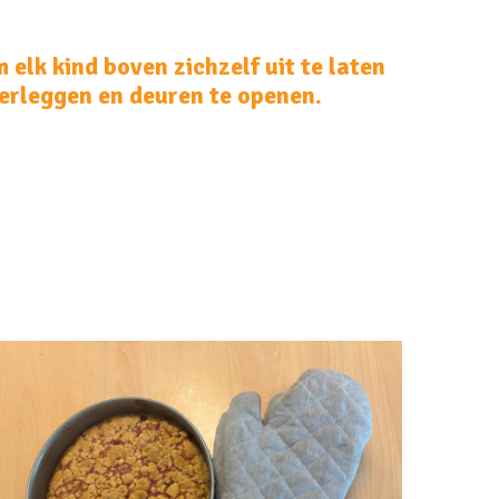
 elk kind boven zichzelf uit te laten
verleggen en deuren te openen.