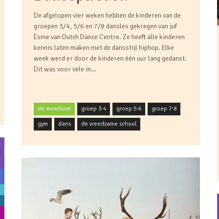
De afgelopen vier weken hebben de kinderen van de
groepen 3/4, 5/6 en 7/8 dansles gekregen van juf
Esme van Dutch Dance Centre. Ze heeft alle kinderen
kennis laten maken met de dansstijl hiphop. Elke
week werd er door de kinderen één uur lang gedanst.
Dit was voor vele in…
de meerkoet
groep 3-4
groep 5-6
groep 7-8
gym
dans
de vreedzame school