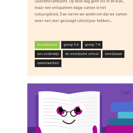
Geestmerambacht. Op deze dag geen les in de klas,
maar een ontspannen dagje samen in het
natuurgebied. Dan vieren we wederom dat we samen
weer een zeer geslaagd schooljaar hebben…
de meerkoet
groep 5-6
groep 7-8
ons onderwijs
de vreedzame school
vreedzaam
samenwerken