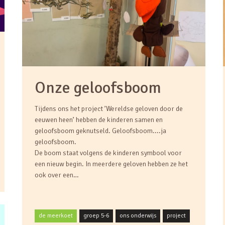
Onze geloofsboom
Tijdens ons het project ’Wereldse geloven door de
eeuwen heen’ hebben de kinderen samen en
geloofsboom geknutseld. Geloofsboom....ja
geloofsboom.
De boom staat volgens de kinderen symbool voor
een nieuw begin. In meerdere geloven hebben ze het
ook over een…
de meerkoet
groep 5-6
ons onderwijs
project