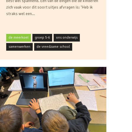
best wel spannend. Eén van de dingen die de kinderen
zich vaak voor dit soort uitjes afvragen is: ‘Heb ik
straks wel een…
de meerkoet
groep 5-6
ons onderwijs
samenwerken
de vreedzame school