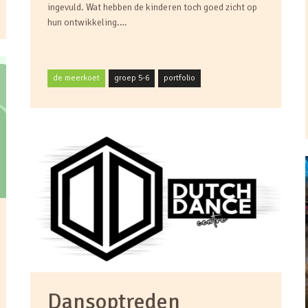
ingevuld. Wat hebben de kinderen toch goed zicht op
hun ontwikkeling.…
de meerkoet
groep 5-6
portfolio
Dansoptreden