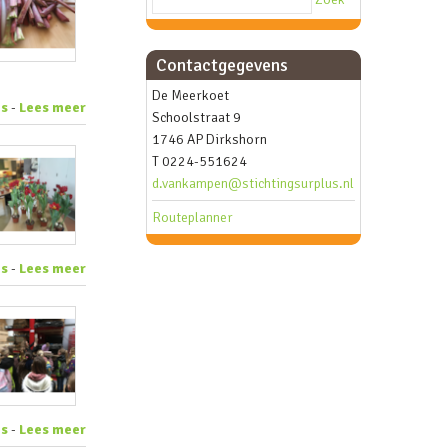
Contactgegevens
De Meerkoet
es
-
Lees meer
Schoolstraat 9
1746 AP Dirkshorn
T 0224-551624
d.vankampen@stichtingsurplus.nl
Routeplanner
es
-
Lees meer
es
-
Lees meer