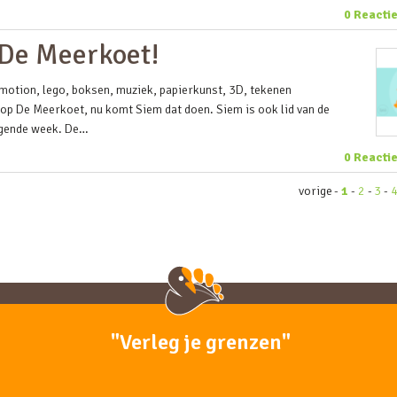
0 Reacti
p De Meerkoet!
motion, lego, boksen, muziek, papierkunst, 3D, tekenen
 op De Meerkoet, nu komt Siem dat doen. Siem is ook lid van de
olgende week. De…
0 Reacti
vorige
-
1
-
2
-
3
-
"Verleg je grenzen"