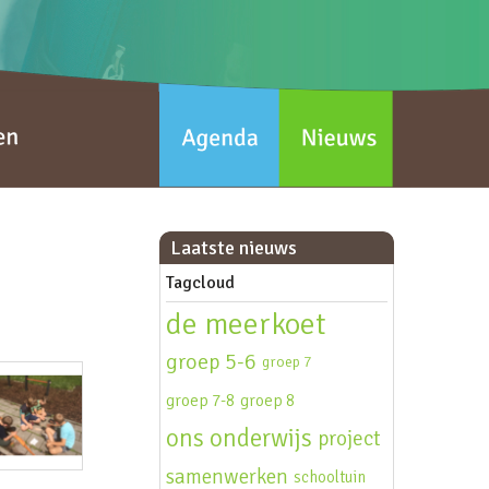
Laatste nieuws
Tagcloud
de meerkoet
groep 5-6
groep 7
groep 7-8
groep 8
ons onderwijs
project
samenwerken
schooltuin