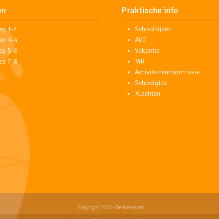
en
Praktische info
ep 1-2
Schooltijden
ep 3-4
AVG
ep 5-6
Vakantie
ep 7-8
MR
Activiteitencommissie
Schoolgids
Klachten
Copyright 2026 - De Meerkoet