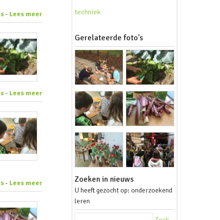
techniek
es
-
Lees meer
Gerelateerde foto's
es
-
Lees meer
Zoeken in nieuws
es
-
Lees meer
U heeft gezocht op: onderzoekend
leren
Zoek