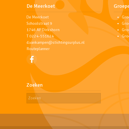
De Meerkoet
Groep
De Meerkoet
Gro
Schoolstraat 9
Gro
1746 AP Dirkshorn
Gro
T 0224-551624
Gro
d.vankampen@stichtingsurplus.nl
Routeplanner
Zoeken