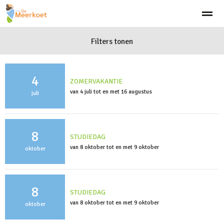
Welkom
Visie
Aanmelden
Filters tonen
Team
Schooltijden
Klach
4
Home
Bellen
Zoeken
Nieuws
Ag
ZOMERVAKANTIE
van 4 juli tot en met 16 augustus
juli
8
STUDIEDAG
van 8 oktober tot en met 9 oktober
oktober
8
STUDIEDAG
van 8 oktober tot en met 9 oktober
oktober