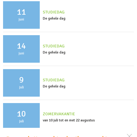
11
STUDIEDAG
De gehele dag
juni
14
STUDIEDAG
De gehele dag
juni
9
STUDIEDAG
De gehele dag
juli
10
ZOMERVAKANTIE
van 10 juli tot en met 22 augustus
juli