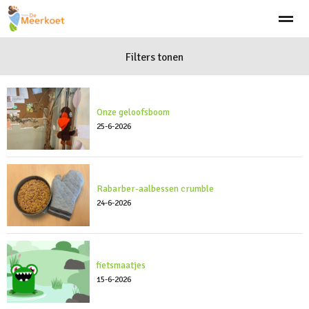
Welkom
Visie
Aanmelden
Filters tonen
Team
Schooltijden
Klach
Home
Bellen
Zoeken
Nieuws
Ag
Onze geloofsboom
25-6-2026
Rabarber-aalbessen crumble
24-6-2026
fietsmaatjes
15-6-2026