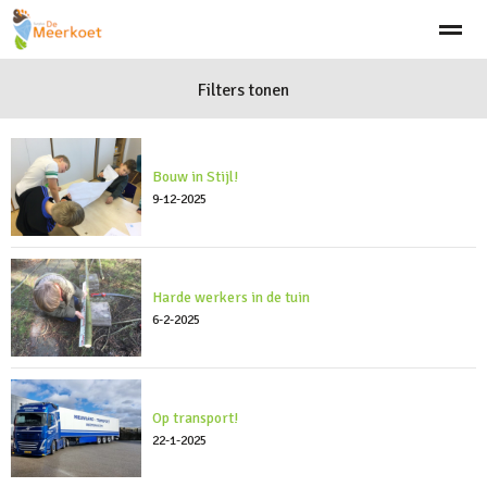
Welkom
Visie
Aanmelden
Filters tonen
Team
Schooltijden
Klach
Home
Bellen
Zoeken
Nieuws
Ag
Bouw in Stijl!
9-12-2025
Harde werkers in de tuin
6-2-2025
Op transport!
22-1-2025