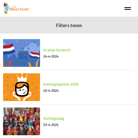
Welkom
Visie
Aanmelden
Filters tonen
Team
Schooltijden
Klach
Home
Bellen
Zoeken
Nieuws
Ag
Oranje boven!!!
24-4-2024
Koningsspelen 2024
10-4-2024
Koningsdag
23-4-2021