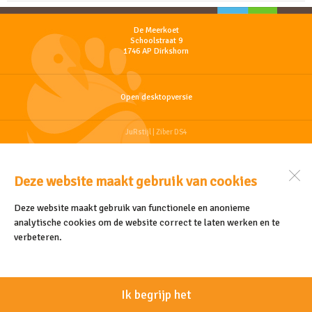
De Meerkoet
Schoolstraat 9
1746 AP
Dirkshorn
Open desktopversie
JuRstijl |
Ziber DS4
Deze website maakt gebruik van cookies
Deze website maakt gebruik van functionele en anonieme
analytische cookies om de website correct te laten werken en te
verbeteren.
Ik begrijp het